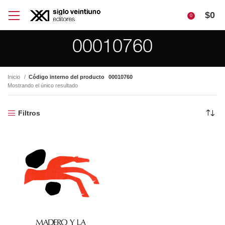
$
0
0
00010760
Inicio
Código interno del producto
00010760
Mostrando el único resultado
Filtros