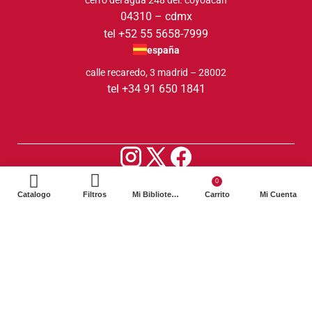
cerro del agua 248 del. coyoacán
04310 – cdmx
tel +52 55 5658-7999
españa
calle recaredo, 3 madrid – 28002
tel +34 91 650 1841
2024. Siglo XXI Editores Argentina ©️. Todos los derechos
0
reservados
Catalogo
Filtros
Mi Biblioteca
Carrito
Mi Cuenta