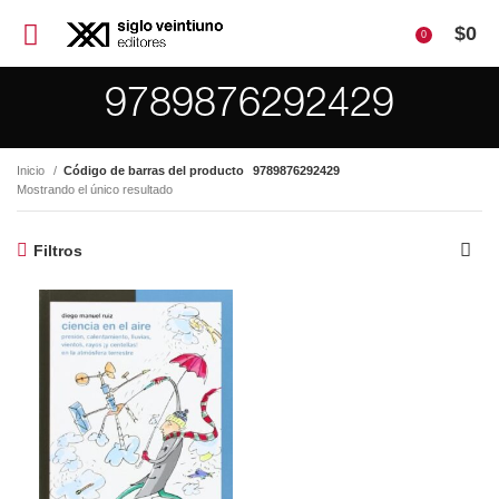
$
0
0
9789876292429
Inicio
Código de barras del producto
9789876292429
Mostrando el único resultado
Filtros