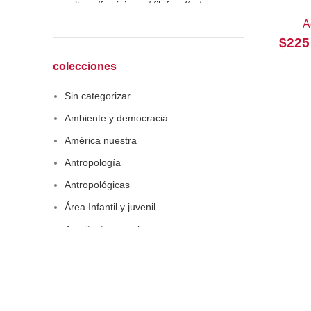
cultura /feminismo / filofosofía /
sociología
A
$
225
Derecho
Economía
colecciones
Educaciòn
Sin categorizar
Estadística
Ambiente y democracia
Feminismo
América nuestra
Filosofía social
Antropología
Historia
Antropológicas
Lingüística
Área Infantil y juvenil
Literatura infantil
Arquitectura y urbanismo
Medioambiente
Arte y pensamiento
Pensamiento crítico
Artes
Política
Biblioteca América Latina
Psicoanálisis