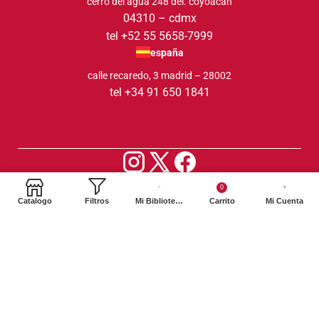
cerro del agua 248 del. coyoacán
04310 – cdmx
tel +52 55 5658-7999
españa
calle recaredo, 3 madrid – 28002
tel +34 91 650 1841
2024. Siglo XXI Editores Argentina ©️. Todos los derechos
0
reservados
Catalogo
Filtros
Mi Biblioteca
Carrito
Mi Cuenta