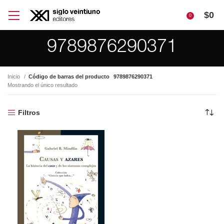
$
0
0
9789876290371
Inicio
Código de barras del producto
9789876290371
Mostrando el único resultado
Filtros