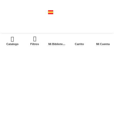
04310 – cdmx
tel +52 55 5658-7999
españa
calle recaredo, 3 madrid – 28002
tel +34 91 650 1841
0
Catalogo
Filtros
Mi Biblioteca
Carrito
Mi Cuenta
2024. Siglo XXI Editores Argentina ©️. Todos los
derechos reservados