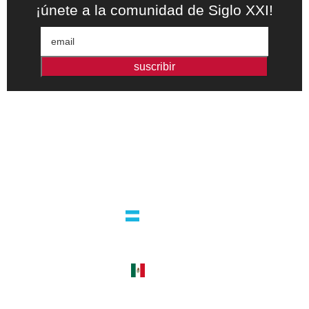
¡únete a la comunidad de Siglo XXI!
suscribir
Editorial independiente de pensamiento crítico y ensayos de
intervención. Libros para interrogar el presente.
la editorial
argentina
guatemala 4824 C1425bup – CABA
tel +54 11 4770 9090
méxico
cerro del agua 248 del. coyoacán