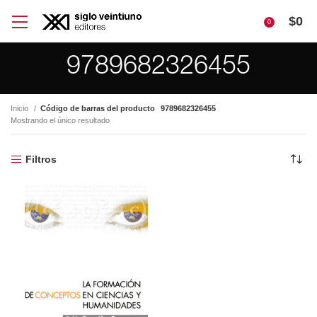
$
0
0
9789682326455
Inicio
Código de barras del producto
9789682326455
Mostrando el único resultado
Filtros