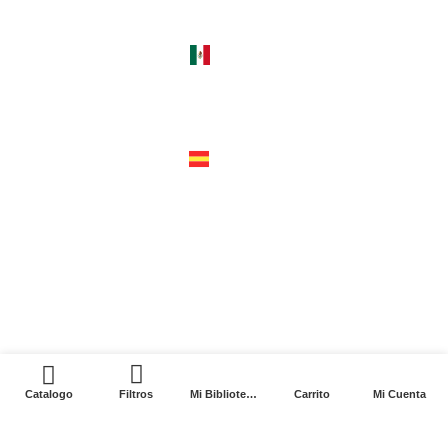
guatemala 4824 C1425bup – CABA
tel +54 11 4770 9090
méxico
cerro del agua 248 del. coyoacán
04310 – cdmx
tel +52 55 5658-7999
españa
calle recaredo, 3 madrid – 28002
tel +34 91 650 1841
2024. Siglo XXI Editores Argentina ©️. Todos los
derechos reservados
0
Catalogo
Filtros
Mi Biblioteca
Carrito
Mi Cuenta