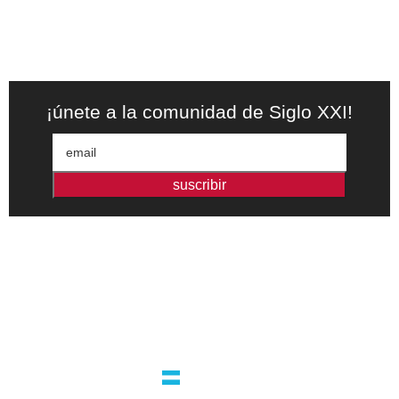
¡únete a la comunidad de Siglo XXI!
suscribir
Editorial independiente de pensamiento crítico y ensayos de
intervención. Libros para interrogar el presente.
la editorial
argentina