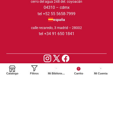
cerro del agua 248 del. coyoacán
04310 – cdmx
tel +52 55 5658-7999
españa
calle recaredo, 3 madrid – 28002
tel +34 91 650 1841
2024. Siglo XXI Editores Argentina ©️. Todos los derechos
0
reservados
Catalogo
Filtros
Mi Biblioteca
Carrito
Mi Cuenta