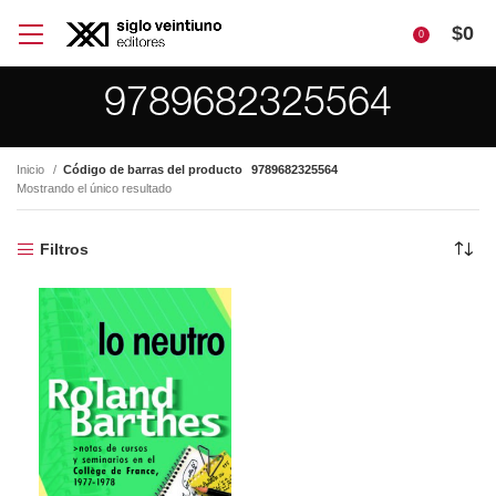
$
0
0
9789682325564
Inicio
Código de barras del producto
9789682325564
Mostrando el único resultado
Filtros