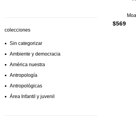
cultura /feminismo / filofosofía /
Moac
sociología
$
569
Derecho
colecciones
Economía
Sin categorizar
Educaciòn
Ambiente y democracia
Estadística
América nuestra
Feminismo
Antropología
Filosofía social
Antropológicas
Historia
Área Infantil y juvenil
Lingüística
Arquitectura y urbanismo
Literatura infantil
Arte y pensamiento
Medioambiente
Artes
Pensamiento crítico