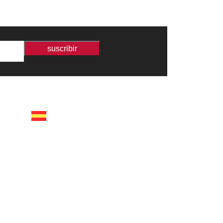
suscribir
españa
calle recaredo, 3 madrid –
28002
tel +34 91 650 1841