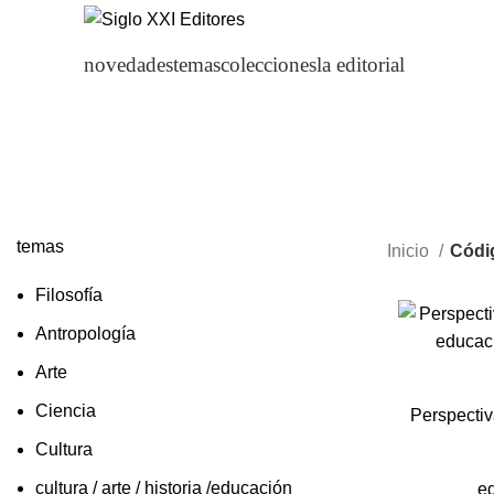
novedades
temas
colecciones
la editorial
temas
Inicio
Códi
Filosofía
Antropología
Arte
Ciencia
Perspectiv
Cultura
cultura / arte / historia /educación
e