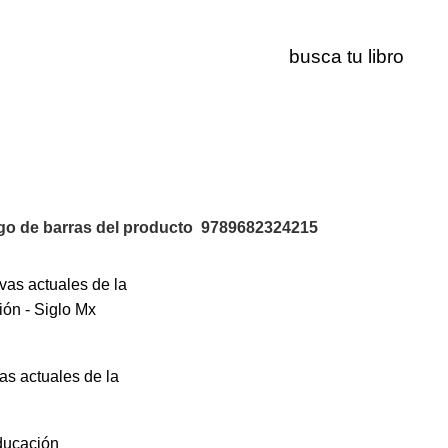
9789682324215
go de barras del producto
9789682324215
as actuales de la
ducación