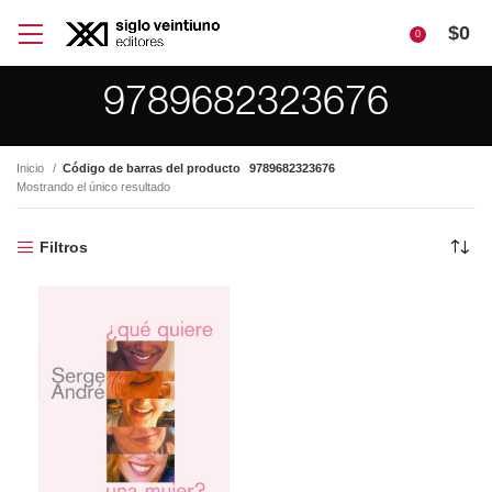
$
0
0
9789682323676
Inicio
Código de barras del producto
9789682323676
Mostrando el único resultado
Filtros