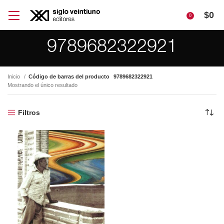
$
0
0
9789682322921
Inicio
Código de barras del producto
9789682322921
Mostrando el único resultado
Filtros