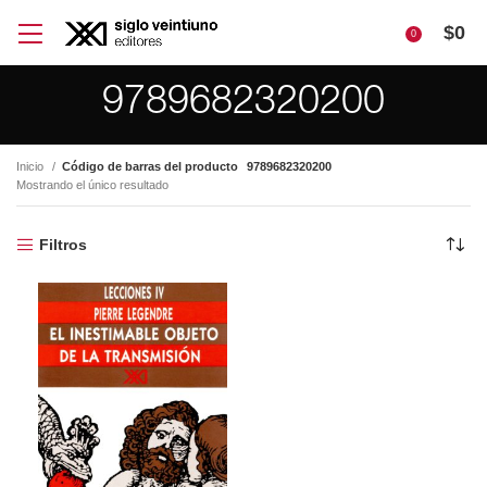
$
0
0
9789682320200
Inicio
Código de barras del producto
9789682320200
Mostrando el único resultado
Filtros