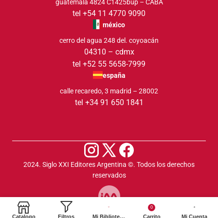
guatemala 4824 C1425bup – CABA
tel +54 11 4770 9090
méxico
cerro del agua 248 del. coyoacán
04310 – cdmx
tel +52 55 5658-7999
españa
calle recaredo, 3 madrid – 28002
tel +34 91 650 1841
2024. Siglo XXI Editores Argentina ©️. Todos los derechos
reservados
0
Catalogo
Filtros
Mi Biblioteca
Carrito
Mi Cuenta