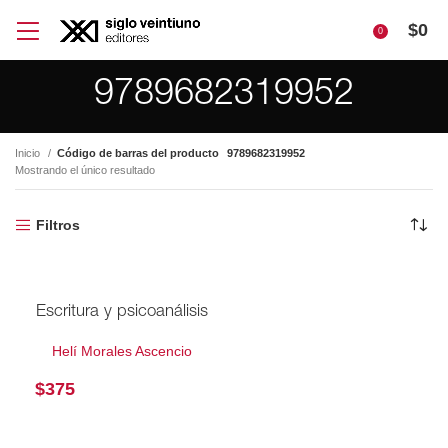
$
0
0
9789682319952
Inicio
Código de barras del producto
9789682319952
Mostrando el único resultado
Filtros
Escritura y psicoanálisis
Helí Morales Ascencio
$
375