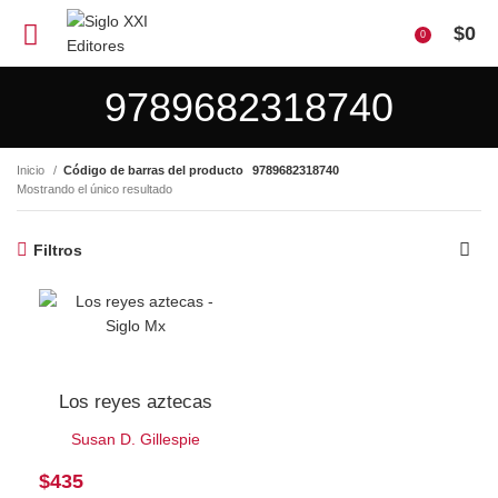
$
0
0
9789682318740
Inicio
Código de barras del producto
9789682318740
Mostrando el único resultado
Filtros
Los reyes aztecas
Susan D. Gillespie
$
435