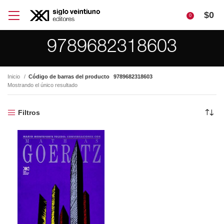
$
0
0
9789682318603
Inicio
Código de barras del producto
9789682318603
Mostrando el único resultado
Filtros