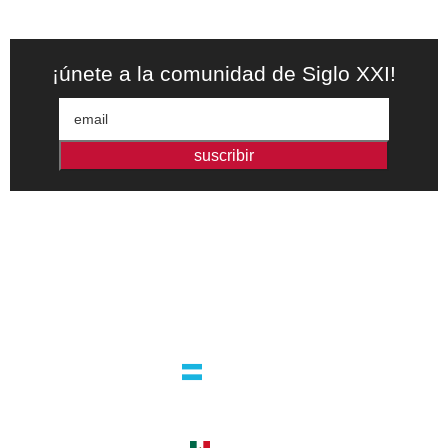
¡únete a la comunidad de Siglo XXI!
suscribir
Editorial independiente de pensamiento crítico y ensayos de
intervención. Libros para interrogar el presente.
la editorial
argentina
guatemala 4824 C1425bup – CABA
tel +54 11 4770 9090