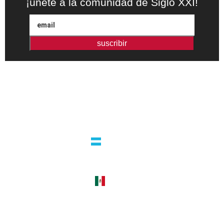
¡únete a la comunidad de Siglo XXI!
suscribir
Editorial independiente de pensamiento crítico y ensayos de
intervención. Libros para interrogar el presente.
la editorial
argentina
guatemala 4824 C1425bup – CABA
tel +54 11 4770 9090
méxico
cerro del agua 248 del. coyoacán
04310 – cdmx
tel +52 55 5658-7999