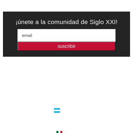
¡únete a la comunidad de Siglo XXI!
suscribir
Editorial independiente de pensamiento crítico y ensayos de
intervención. Libros para interrogar el presente.
la editorial
argentina
guatemala 4824 C1425bup – CABA
tel +54 11 4770 9090