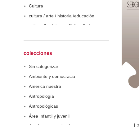
Cultura
cultura / arte / historia /educación
cultura /feminismo / filofosofía /
sociología
Derecho
Economía
colecciones
Educaciòn
Sin categorizar
Estadística
Ambiente y democracia
Feminismo
América nuestra
Filosofía social
Antropología
Historia
Antropológicas
Lingüística
Área Infantil y juvenil
Literatura infantil
Arquitectura y urbanismo
La
Medioambiente
Arte y pensamiento