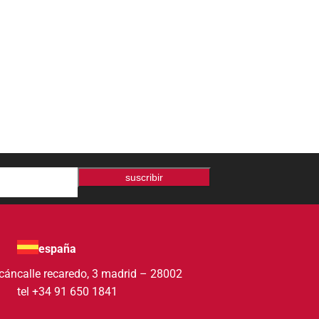
suscribir
españa
acán
calle recaredo, 3 madrid – 28002
tel +34 91 650 1841