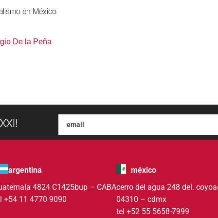
talismo en México
gio De la Peña
XXI!
argentina
méxico
uatemala 4824 C1425bup – CABA
cerro del agua 248 del. coyo
el +54 11 4770 9090
04310 – cdmx
tel +52 55 5658-7999