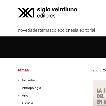
novedades
temas
colecciones
la editorial
temas
Inicio
Có
Filosofía
Antropología
Arte
Ciencia