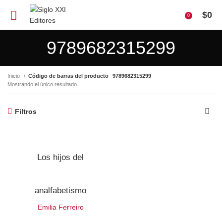
$
0
0
9789682315299
Inicio
Código de barras del producto
9789682315299
Mostrando el único resultado
Filtros
Los hijos del
analfabetismo
Emilia Ferreiro