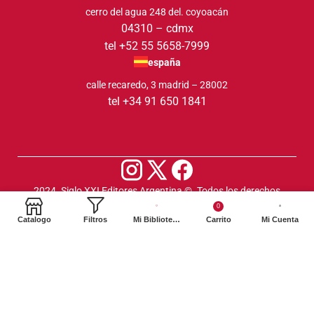
cerro del agua 248 del. coyoacán
04310 – cdmx
tel +52 55 5658-7999
españa
calle recaredo, 3 madrid – 28002
tel +34 91 650 1841
2024. Siglo XXI Editores Argentina ©️. Todos los derechos
reservados
0
Catalogo
Filtros
Mi Biblioteca
Carrito
Mi Cuenta