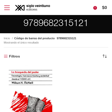
$
0
0
9789682315121
Inicio
Código de barras del producto
9789682315121
Mostrando el único resultado
Filtros