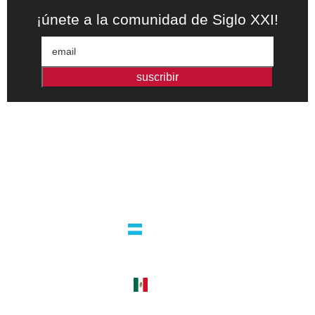
¡únete a la comunidad de Siglo XXI!
suscribir
Editorial independiente de pensamiento crítico y ensayos de
intervención. Libros para interrogar el presente.
la editorial
argentina
guatemala 4824 C1425bup – CABA
tel +54 11 4770 9090
méxico
cerro del agua 248 del. coyoacán