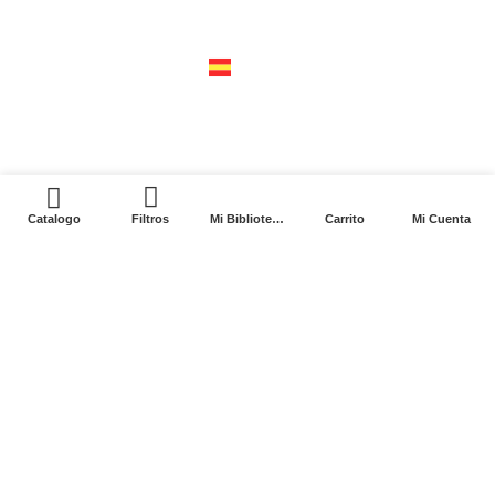
04310 – cdmx
tel +52 55 5658-7999
españa
calle recaredo, 3 madrid – 28002
tel +34 91 650 1841
0
Catalogo
Filtros
Mi Biblioteca
Carrito
Mi Cuenta
2024. Siglo XXI Editores Argentina ©️. Todos los
derechos reservados