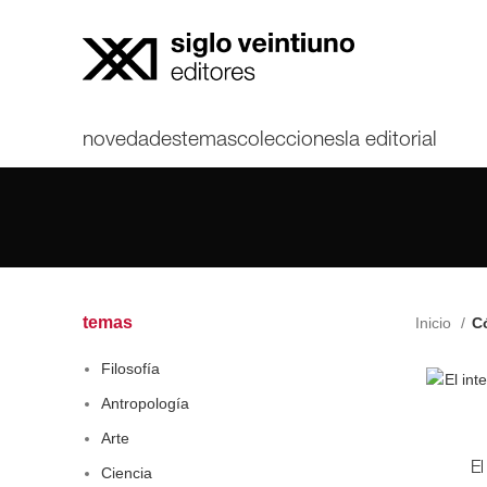
novedades
temas
colecciones
la editorial
temas
Inicio
Có
Filosofía
Antropología
Arte
El
Ciencia