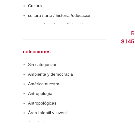
Cultura
cultura / arte / historia /educación
cultura /feminismo / filofosofía /
sociología
R
$
145
Derecho
Economía
colecciones
Educaciòn
Sin categorizar
Estadística
Ambiente y democracia
Feminismo
América nuestra
Filosofía social
Antropología
Historia
Antropológicas
Lingüística
Área Infantil y juvenil
Literatura infantil
Arquitectura y urbanismo
Medioambiente
Arte y pensamiento