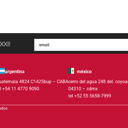
XXI!
argentina
méxico
uatemala 4824 C1425bup – CABA
cerro del agua 248 del. coyo
el +54 11 4770 9090
04310 – cdmx
tel +52 55 5658-7999
vados