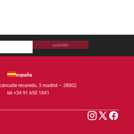
suscribir
españa
acán
calle recaredo, 3 madrid – 28002
tel +34 91 650 1841