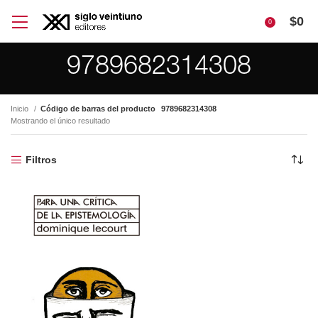
$
0
0
9789682314308
Inicio
Código de barras del producto
9789682314308
Mostrando el único resultado
Filtros