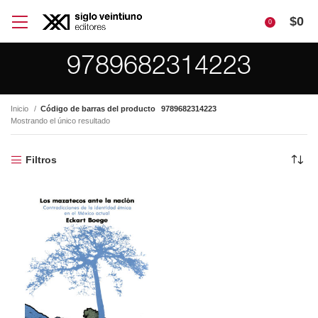
$
0
0
9789682314223
Inicio
Código de barras del producto
9789682314223
Mostrando el único resultado
Filtros