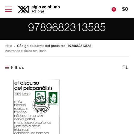
$
0
0
9789682313585
Inicio
Código de barras del producto
9789682313585
Mostrando el único resultado
Filtros