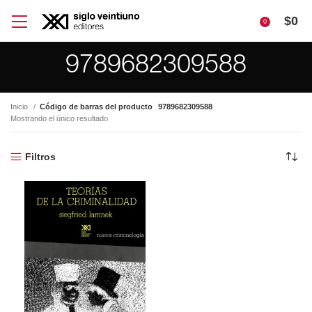
$
0
0
9789682309588
Inicio
Código de barras del producto
9789682309588
Mostrando el único resultado
Filtros