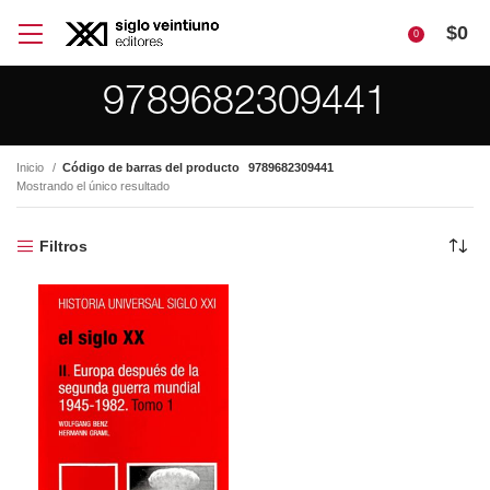
$
0
0
9789682309441
Inicio
Código de barras del producto
9789682309441
Mostrando el único resultado
Filtros