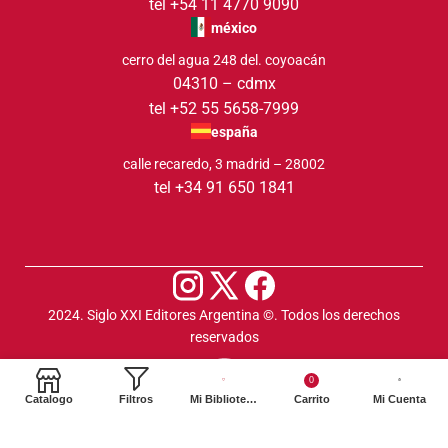
tel +54 11 4770 9090
méxico
cerro del agua 248 del. coyoacán
04310 – cdmx
tel +52 55 5658-7999
españa
calle recaredo, 3 madrid – 28002
tel +34 91 650 1841
2024. Siglo XXI Editores Argentina ©️. Todos los derechos
reservados
0
Catalogo
Filtros
Mi Biblioteca
Carrito
Mi Cuenta