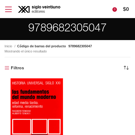
$
0
0
9789682305047
Inicio
Código de barras del producto
9789682305047
Mostrando el único resultado
Filtros