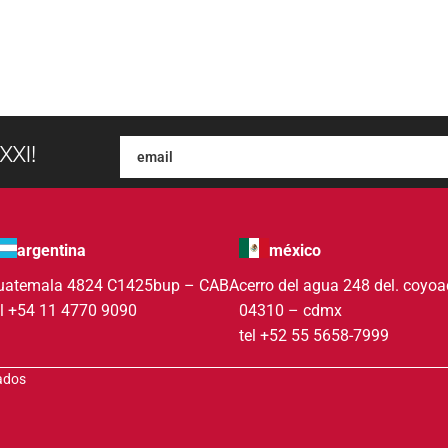
XXI!
argentina
méxico
uatemala 4824 C1425bup – CABA
cerro del agua 248 del. coyo
el +54 11 4770 9090
04310 – cdmx
tel +52 55 5658-7999
vados