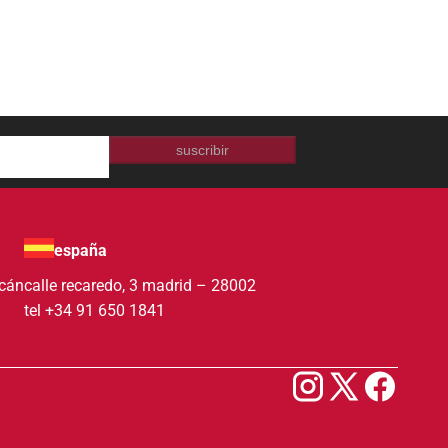
suscribir
españa
acán
calle recaredo, 3 madrid – 28002
tel +34 91 650 1841