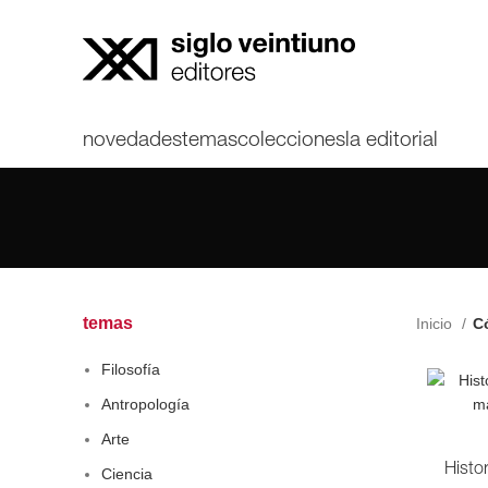
novedades
temas
colecciones
la editorial
temas
Inicio
Có
Filosofía
Antropología
Arte
Histor
Ciencia