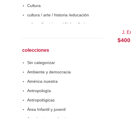
Cultura
cultura / arte / historia /educación
cultura /feminismo / filofosofía /
sociología
J. E
$
400
Derecho
Economía
colecciones
Educaciòn
Sin categorizar
Estadística
Ambiente y democracia
Feminismo
América nuestra
Filosofía social
Antropología
Historia
Antropológicas
Lingüística
Área Infantil y juvenil
Literatura infantil
Arquitectura y urbanismo
Medioambiente
Arte y pensamiento