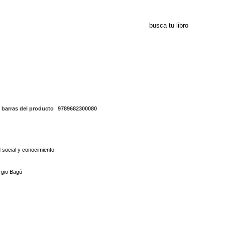
9789682300080
 barras del producto
9789682300080
 social y conocimiento
rgio Bagú