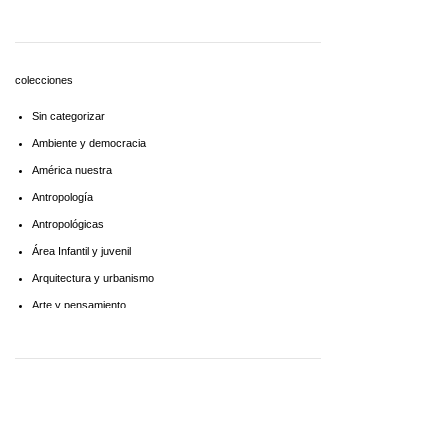
Economía
Educaciòn
Estadística
colecciones
Feminismo
Sin categorizar
Filosofía social
Ambiente y democracia
Historia
América nuestra
Lingüística
Antropología
Literatura infantil
Antropológicas
Medioambiente
Área Infantil y juvenil
Pensamiento crítico
Arquitectura y urbanismo
Política
Arte y pensamiento
Psicoanálisis
Artes
Psicología
Biblioteca América Latina
Religión
Biblioteca aprender a aprender
Singular
Biblioteca Básica de Administración Pública
Sociología
Biblioteca básica de historia