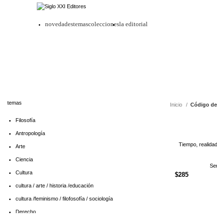
novedades
temas
colecciones
la editorial
temas
Inicio
Código de
Filosofía
Antropología
Tiempo, realidad
Arte
Ciencia
Se
Cultura
$
285
cultura / arte / historia /educación
cultura /feminismo / filofosofía / sociología
Derecho