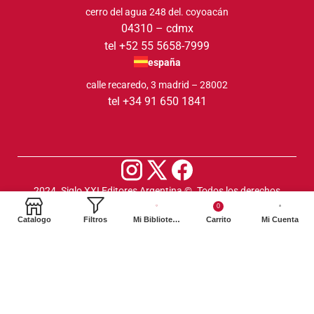
cerro del agua 248 del. coyoacán
04310 – cdmx
tel +52 55 5658-7999
españa
calle recaredo, 3 madrid – 28002
tel +34 91 650 1841
2024. Siglo XXI Editores Argentina ©️. Todos los derechos
reservados
0
Catalogo
Filtros
Mi Biblioteca
Carrito
Mi Cuenta