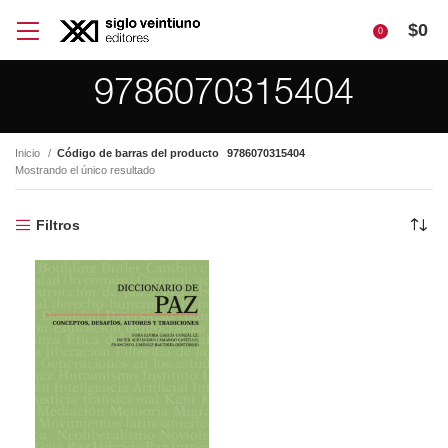
$
0
0
9786070315404
Inicio
Código de barras del producto
9786070315404
Mostrando el único resultado
Filtros