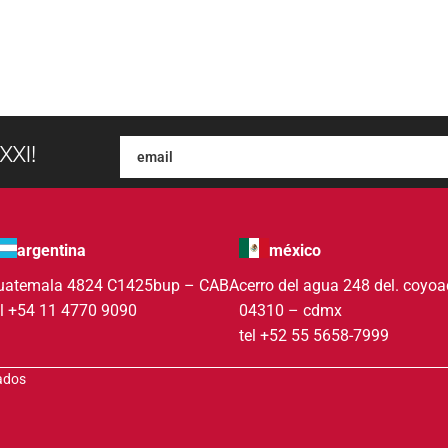
XXI!
argentina
méxico
uatemala 4824 C1425bup – CABA
cerro del agua 248 del. coyo
el +54 11 4770 9090
04310 – cdmx
tel +52 55 5658-7999
vados