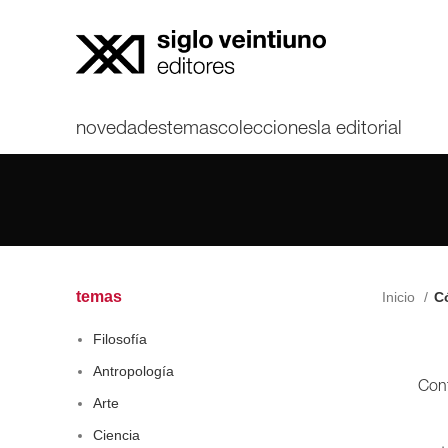
novedades
temas
colecciones
la editorial
temas
Inicio
Có
Filosofía
Antropología
Cont
Arte
Ciencia