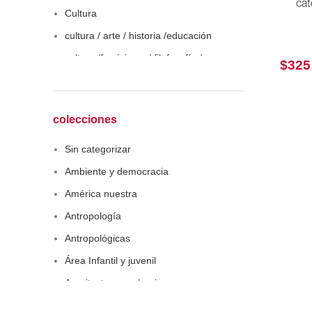
cat
Cultura
cultura / arte / historia /educación
cultura /feminismo / filofosofía /
$
325
sociología
Derecho
Economía
colecciones
Educaciòn
Sin categorizar
Estadística
Ambiente y democracia
Feminismo
América nuestra
Filosofía social
Antropología
Historia
Antropológicas
Lingüística
Área Infantil y juvenil
Literatura infantil
Arquitectura y urbanismo
Medioambiente
Arte y pensamiento