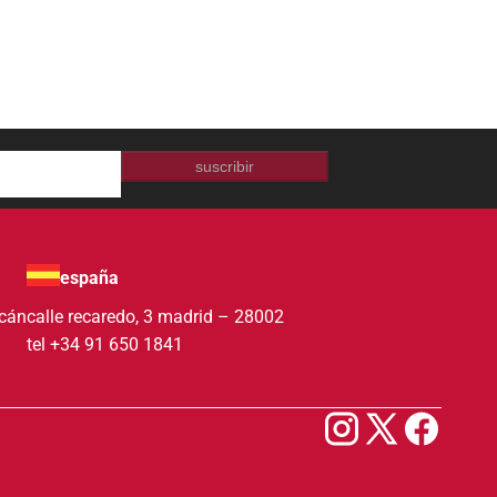
suscribir
españa
acán
calle recaredo, 3 madrid – 28002
tel +34 91 650 1841