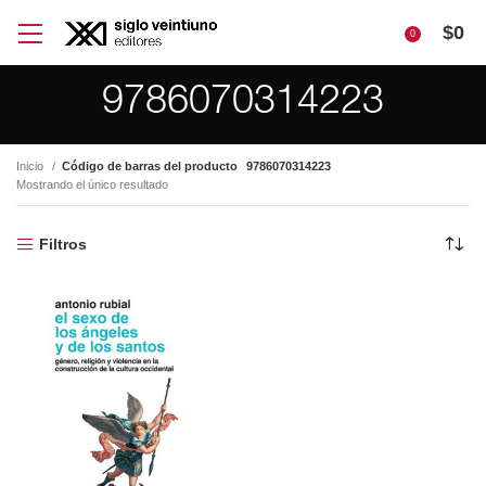
$
0
0
9786070314223
Inicio
Código de barras del producto
9786070314223
Mostrando el único resultado
Filtros