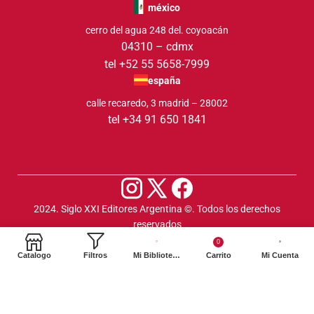
méxico
cerro del agua 248 del. coyoacán
04310 – cdmx
tel +52 55 5658-7999
españa
calle recaredo, 3 madrid – 28002
tel +34 91 650 1841
2024. Siglo XXI Editores Argentina ©️. Todos los derechos
reservados
0
Catalogo
Filtros
Mi Biblioteca
Carrito
Mi Cuenta