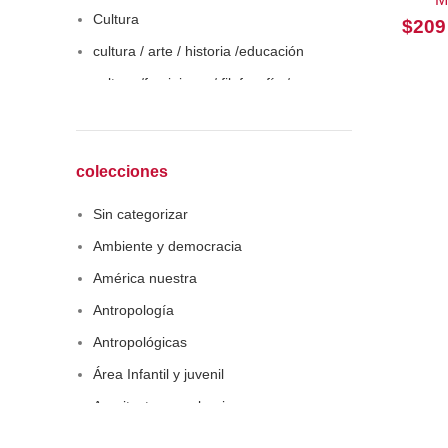
Cultura
$
209
cultura / arte / historia /educación
cultura /feminismo / filofosofía /
sociología
Derecho
Economía
colecciones
Educaciòn
Sin categorizar
Estadística
Ambiente y democracia
Feminismo
América nuestra
Filosofía social
Antropología
Historia
Antropológicas
Lingüística
Área Infantil y juvenil
Literatura infantil
Arquitectura y urbanismo
Medioambiente
Arte y pensamiento