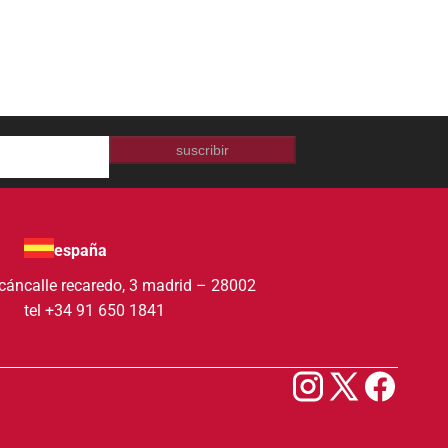
suscribir
españa
acán
calle recaredo, 3 madrid – 28002
tel +34 91 650 1841