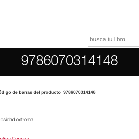
9786070314148
digo de barras del producto
9786070314148
iosidad extrema
elina Furman