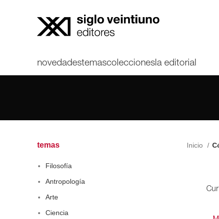
novedades
temas
colecciones
la editorial
temas
Inicio
Có
Filosofía
Antropología
Cur
Arte
Ciencia
M