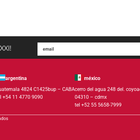
XXI!
argentina
méxico
uatemala 4824 C1425bup – CABA
cerro del agua 248 del. coyo
el +54 11 4770 9090
04310 – cdmx
tel +52 55 5658-7999
vados