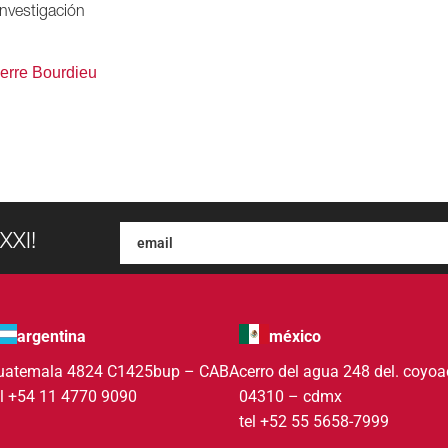
investigación
erre Bourdieu
XXI!
argentina
méxico
uatemala 4824 C1425bup – CABA
cerro del agua 248 del. coyo
el +54 11 4770 9090
04310 – cdmx
tel +52 55 5658-7999