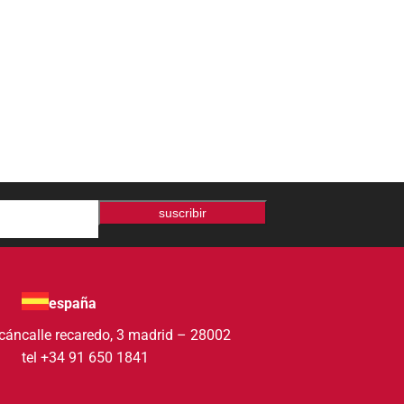
suscribir
españa
acán
calle recaredo, 3 madrid – 28002
tel +34 91 650 1841