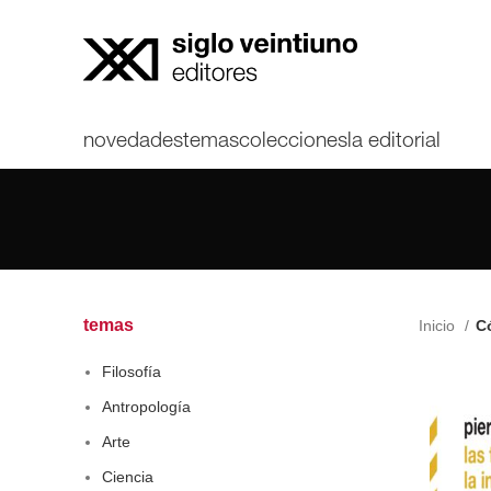
novedades
temas
colecciones
la editorial
temas
Inicio
Có
Filosofía
Antropología
Arte
Ciencia