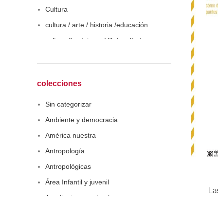
Cultura
cultura / arte / historia /educación
cultura /feminismo / filofosofía /
sociología
Derecho
Economía
colecciones
Educaciòn
Sin categorizar
Estadística
Ambiente y democracia
Feminismo
América nuestra
Filosofía social
Antropología
Historia
Antropológicas
Lingüística
Área Infantil y juvenil
Literatura infantil
La
Arquitectura y urbanismo
Medioambiente
Arte y pensamiento