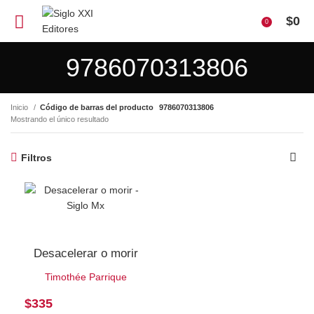
$
0
0
9786070313806
Inicio
Código de barras del producto
9786070313806
Mostrando el único resultado
Filtros
Desacelerar o morir
Timothée Parrique
$
335