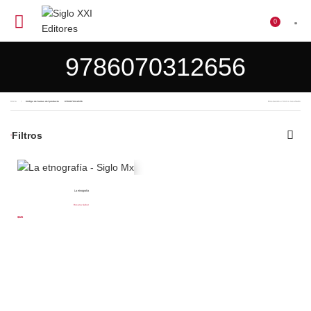
0
$
0
9786070312656
Inicio
Código de barras del producto
9786070312656
Mostrando el único resultado
Filtros
La etnografía
Rosana Guber
$
225