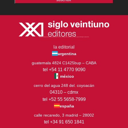
Editorial independiente de pensamiento crítico y ensayos de intervención. Libros para interrogar el presente.
la editorial
argentina
guatemala 4824 C1425bup – CABA
tel +54 11 4770 9090
méxico
cerro del agua 248 del. coyoacán
04310 – cdmx
tel +52 55 5658-7999
españa
calle recaredo, 3 madrid – 28002
tel +34 91 650 1841