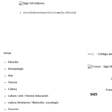
novedades
temas
colecciones
la editorial
temas
Inicio
Código de
Filosofía
Antropología
Arte
Ciencia
Cultura
Fran
$
425
cultura / arte / historia /educación
cultura /feminismo / filofosofía / sociología
Derecho