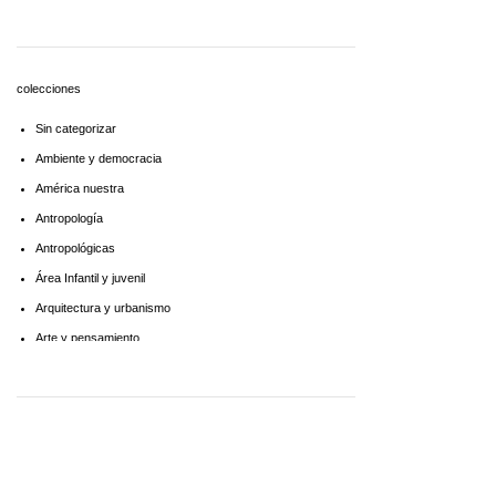
Economía
Educaciòn
Estadística
colecciones
Feminismo
Sin categorizar
Filosofía social
Ambiente y democracia
Historia
América nuestra
Lingüística
Antropología
Literatura infantil
Antropológicas
Medioambiente
Área Infantil y juvenil
Pensamiento crítico
Arquitectura y urbanismo
Política
Arte y pensamiento
Psicoanálisis
Artes
Psicología
Biblioteca América Latina
Religión
Biblioteca aprender a aprender
Singular
Biblioteca Básica de Administración Pública
Sociología
Biblioteca básica de historia