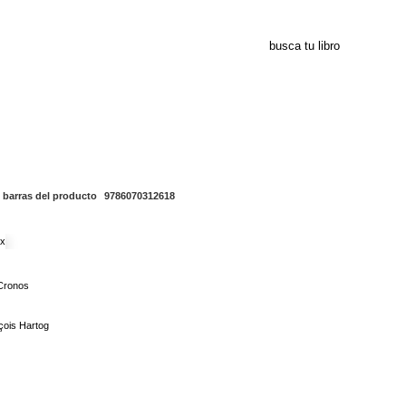
9786070312618
 barras del producto
9786070312618
Cronos
çois Hartog