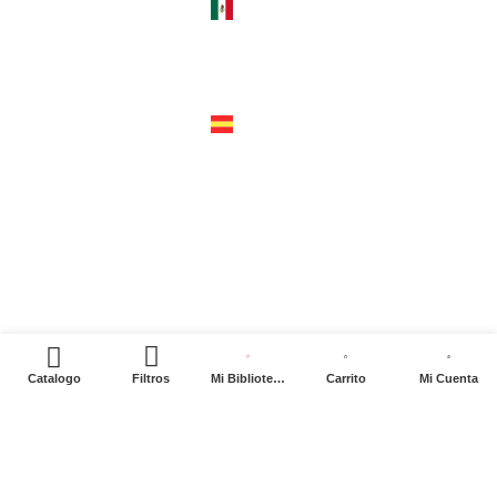
méxico
cerro del agua 248 del. coyoacán
04310 – cdmx
tel +52 55 5658-7999
españa
calle recaredo, 3 madrid – 28002
tel +34 91 650 1841
2024. Siglo XXI Editores Argentina ©️. Todos los
derechos reservados
0
Catalogo
Filtros
Mi Biblioteca
Carrito
Mi Cuenta