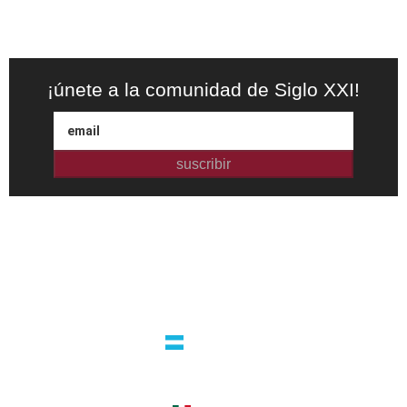
¡únete a la comunidad de Siglo XXI!
suscribir
Editorial independiente de pensamiento crítico y ensayos de
intervención. Libros para interrogar el presente.
la editorial
argentina
guatemala 4824 C1425bup – CABA
tel +54 11 4770 9090