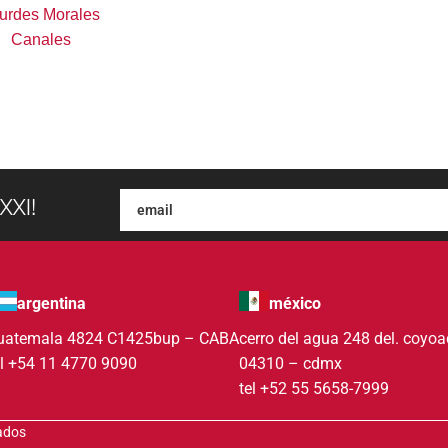
urdes Morales
Canales
XXI!
argentina
méxico
uatemala 4824 C1425bup – CABA
cerro del agua 248 del. coyo
el +54 11 4770 9090
04310 – cdmx
tel +52 55 5658-7999
vados