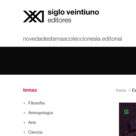
novedades
temas
colecciones
la editorial
temas
Inicio
Có
Filosofía
Antropología
Arte
Ciencia