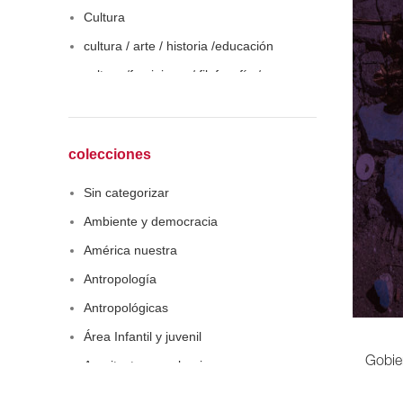
Cultura
cultura / arte / historia /educación
cultura /feminismo / filofosofía /
sociología
Derecho
Economía
colecciones
Educaciòn
Sin categorizar
Estadística
Ambiente y democracia
Feminismo
América nuestra
Filosofía social
Antropología
Historia
Antropológicas
Lingüística
Área Infantil y juvenil
Literatura infantil
Gobier
Arquitectura y urbanismo
Medioambiente
Arte y pensamiento