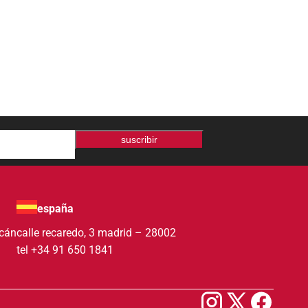
suscribir
españa
acán
calle recaredo, 3 madrid – 28002
tel +34 91 650 1841