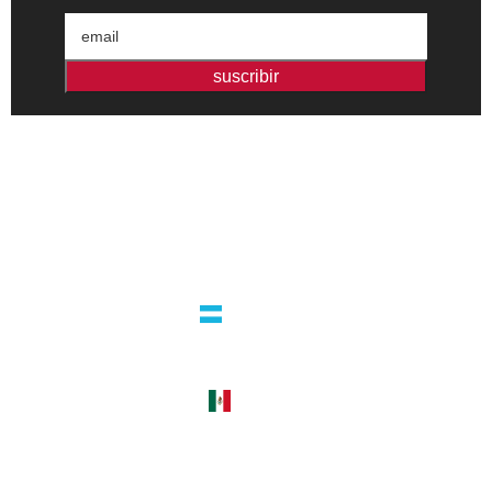
suscribir
Editorial independiente de pensamiento crítico y ensayos de
intervención. Libros para interrogar el presente.
la editorial
argentina
guatemala 4824 C1425bup – CABA
tel +54 11 4770 9090
méxico
cerro del agua 248 del. coyoacán
04310 – cdmx
tel +52 55 5658-7999