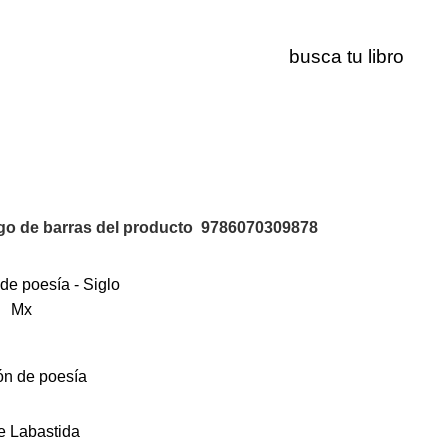
9786070309878
go de barras del producto
9786070309878
ón de poesía
e Labastida