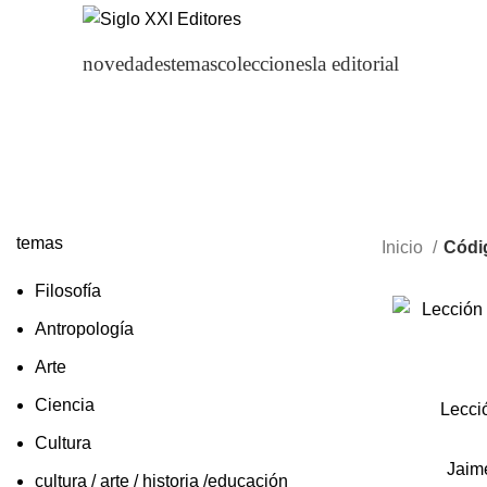
novedades
temas
colecciones
la editorial
temas
Inicio
Códi
Filosofía
Antropología
Arte
Ciencia
Lecci
Cultura
Jaim
cultura / arte / historia /educación