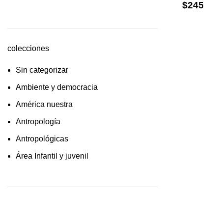
$
245
cultura /feminismo / filofosofía /
sociología
Derecho
colecciones
Economía
Sin categorizar
Educaciòn
Ambiente y democracia
Estadística
América nuestra
Feminismo
Antropología
Filosofía social
Antropológicas
Historia
Área Infantil y juvenil
Lingüística
Arquitectura y urbanismo
Literatura infantil
Arte y pensamiento
Medioambiente
Artes
Pensamiento crítico