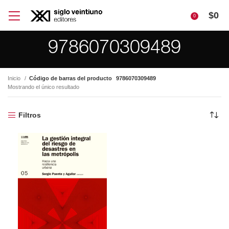
$
0
0
9786070309489
Inicio
Código de barras del producto
9786070309489
Mostrando el único resultado
Filtros