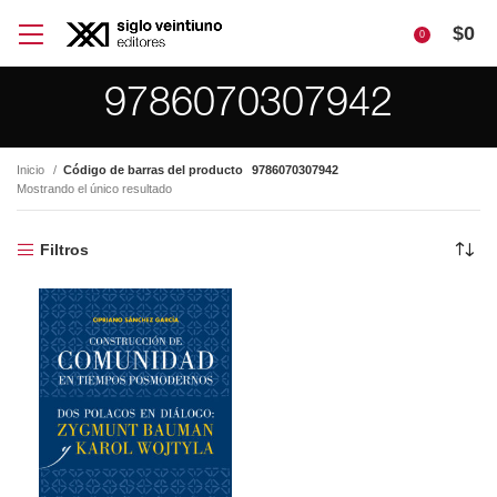
$
0
0
9786070307942
Inicio
Código de barras del producto
9786070307942
Mostrando el único resultado
Filtros