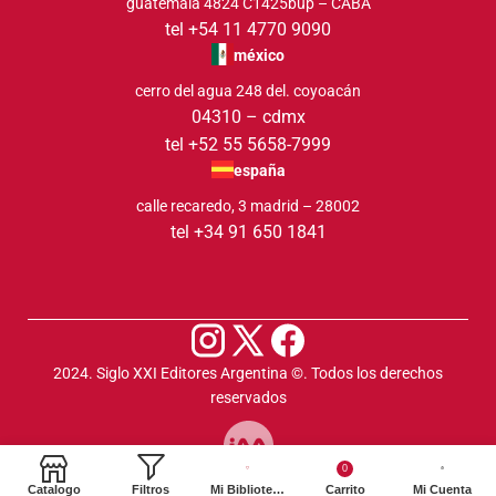
guatemala 4824 C1425bup – CABA
tel +54 11 4770 9090
méxico
cerro del agua 248 del. coyoacán
04310 – cdmx
tel +52 55 5658-7999
españa
calle recaredo, 3 madrid – 28002
tel +34 91 650 1841
2024. Siglo XXI Editores Argentina ©️. Todos los derechos
reservados
0
Catalogo
Filtros
Mi Biblioteca
Carrito
Mi Cuenta