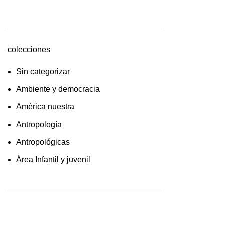
cultura /feminismo / filofosofía /
sociología
Derecho
colecciones
Economía
Sin categorizar
Educaciòn
Ambiente y democracia
Estadística
América nuestra
Feminismo
Antropología
Filosofía social
Antropológicas
Historia
Área Infantil y juvenil
Lingüística
Arquitectura y urbanismo
Literatura infantil
Arte y pensamiento
Medioambiente
Artes
Pensamiento crítico