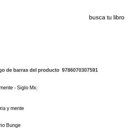
9786070307591
go de barras del producto
9786070307591
ria y mente
rio Bunge