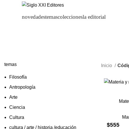
novedades
temas
colecciones
la editorial
temas
Inicio
Códi
Filosofía
Antropología
Arte
Mate
Ciencia
Ma
Cultura
$
555
cultura / arte / historia /educación