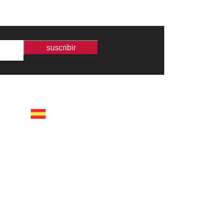
suscribir
españa
calle recaredo, 3 madrid –
28002
tel +34 91 650 1841