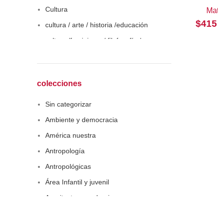
Cultura
Ma
$
415
cultura / arte / historia /educación
cultura /feminismo / filofosofía /
sociología
Derecho
Economía
colecciones
Educaciòn
Sin categorizar
Estadística
Ambiente y democracia
Feminismo
América nuestra
Filosofía social
Antropología
Historia
Antropológicas
Lingüística
Área Infantil y juvenil
Literatura infantil
Arquitectura y urbanismo
Medioambiente
Arte y pensamiento