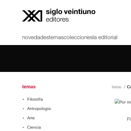
novedades
temas
colecciones
la editorial
temas
Inicio
Có
Filosofía
Antropología
Arte
Po
Ciencia