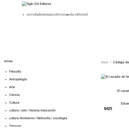
novedades
temas
colecciones
la editorial
temas
Inicio
Código de
Filosofía
Antropología
Arte
El cazad
Ciencia
Cultura
Eduar
$
425
cultura / arte / historia /educación
cultura /feminismo / filofosofía / sociología
Derecho