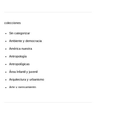
Economía
Educaciòn
Estadística
colecciones
Feminismo
Sin categorizar
Filosofía social
Ambiente y democracia
Historia
América nuestra
Lingüística
Antropología
Literatura infantil
Antropológicas
Medioambiente
Área Infantil y juvenil
Pensamiento crítico
Arquitectura y urbanismo
Política
Arte y pensamiento
Psicoanálisis
Artes
Psicología
Biblioteca América Latina
Religión
Biblioteca aprender a aprender
Singular
Biblioteca Básica de Administración Pública
Sociología
Biblioteca básica de historia