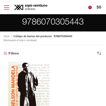
$
0
0
9786070305443
Inicio
Código de barras del producto
9786070305443
Mostrando el único resultado
Filtros