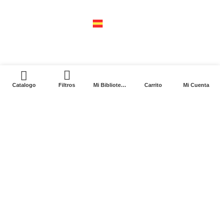
04310 – cdmx
tel +52 55 5658-7999
españa
calle recaredo, 3 madrid – 28002
tel +34 91 650 1841
0
Catalogo
Filtros
Mi Biblioteca
Carrito
Mi Cuenta
2024. Siglo XXI Editores Argentina ©️. Todos los
derechos reservados