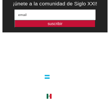
¡únete a la comunidad de Siglo XXI!
suscribir
Editorial independiente de pensamiento crítico y ensayos de
intervención. Libros para interrogar el presente.
la editorial
argentina
guatemala 4824 C1425bup – CABA
tel +54 11 4770 9090
méxico
cerro del agua 248 del. coyoacán